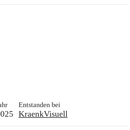
ahr
Entstanden bei
2025
KraenkVisuell