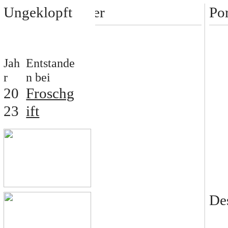
Ungeklopft
Tamara Schösser
Por
Portfolio
Spielplatz
Jah
Entstande
Über mich
r
n bei
Kontakt
20
Froschg
23
ift
De