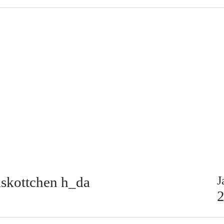
skottchen h_da
J