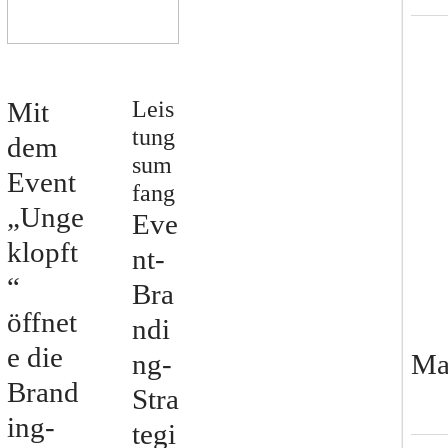
Mit
Leis
tung
dem
sum
Event
fang
„Unge
Eve
klopft
nt-
“
Bra
öffnet
ndi
e die
Ma
ng-
Brand
Stra
ing-
tegi